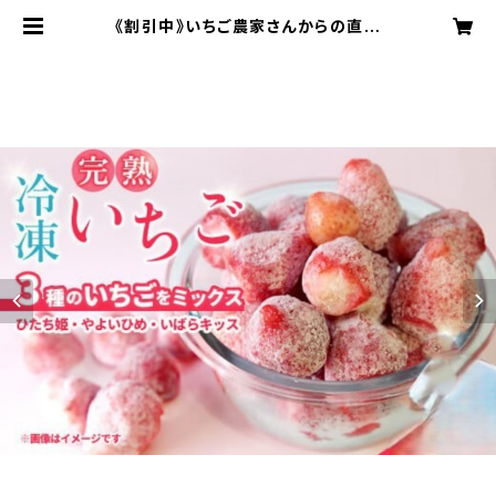
《割引中》いちご農家さんからの直送
品 完熟冷凍いちご 《２ｋｇ》５００ｇ
×4袋 | 檜山いちご園