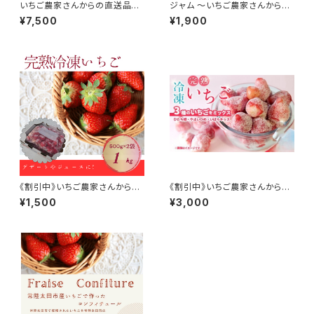
いちご農家さんからの直送品
ジャム ～いちご農家さんからの
完熟冷凍いちご 《５ｋｇ》５００
直送品～
¥7,500
¥1,900
ｇ×１０袋
《割引中》いちご農家さんからの
《割引中》いちご農家さんからの
直送品 完熟冷凍いちご 《１ｋ
直送品 完熟冷凍いちご 《２ｋ
¥1,500
¥3,000
ｇ》５００ｇ×２袋
ｇ》５００ｇ×4袋