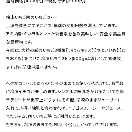
通常価格【4000円】→特別特価【3000円】
檜山いちご園のいちごは・・・
土壌を健全にすることで、農薬の使用回数を減らしています。
アミノ酸・ミネラルといった栄養素を含み美味しい・安全な高品質
な農産物です。
今回は、大粒の厳選いちご3種類【いばらキッス】【やよいひめ】【と
ちおとめ】を混ぜた冷凍いちご２ｋｇ(500g×4袋)として発送致し
ます。尚、品種は選べません。
ヘタがカットしてあるので、そのままでお使いいただけて、お手軽
に冷凍イチゴが楽しめます。シンプルに練乳をかけるだけでも簡
単デザートが出来上がります。その他、冷凍のままジューサーに
入れて、牛乳・練乳と合わせれば、イチゴスムージーやジュース、
またジャム、削りいちご等にご利用いただけます。
もちろん、冷凍のままでもおいしく召し上がっていただけます。