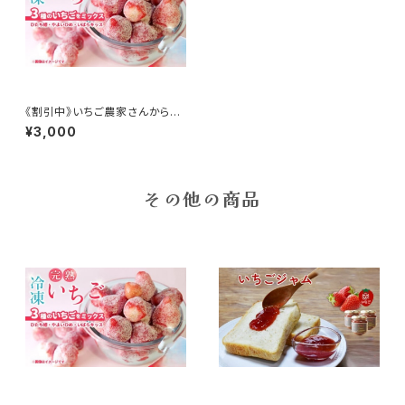
《割引中》いちご農家さんからの
直送品 完熟冷凍いちご 《２ｋ
¥3,000
ｇ》５００ｇ×4袋
その他の商品