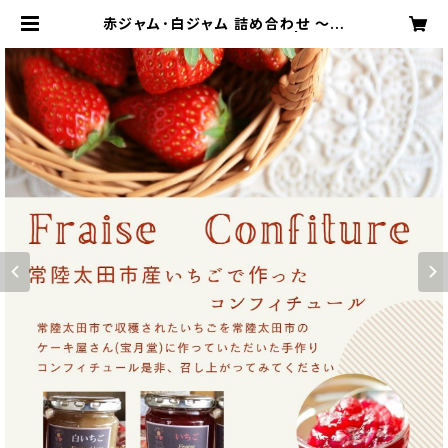
赤ジャム･白ジャム 詰め合わせ ～い
ちご農家さんからの直送品～ | 檜山い
ちご園